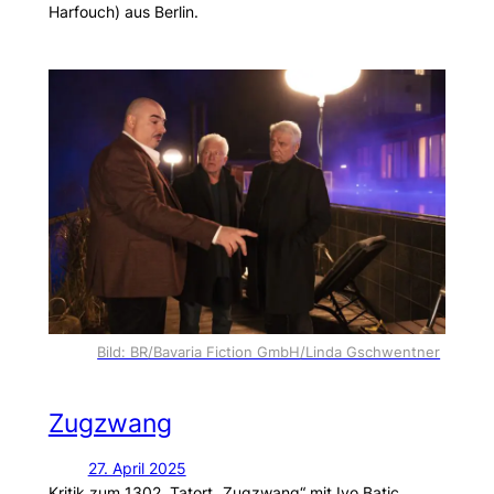
Harfouch) aus Berlin.
Bild: BR/Bavaria Fiction GmbH/Linda Gschwentner
Zugzwang
27. April 2025
Kritik zum 1302. Tatort „Zugzwang“ mit Ivo Batic