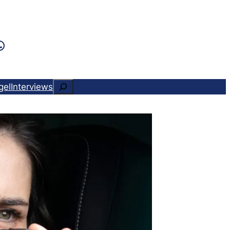
k
ram
ads
Tok
WhatsApp
Suchen
gel
Interviews