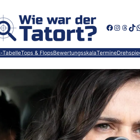
Faceboo
Instag
Thre
Tik
t-Tabelle
Tops & Flops
Bewertungsskala
Termine
Drehspie