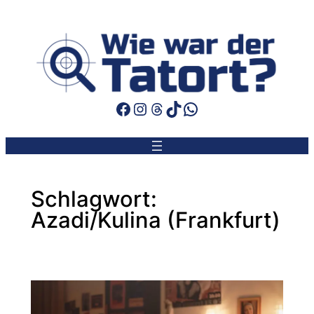
Zum
Inhalt
springen
Facebook
Instagram
Threads
TikTok
WhatsApp
Schlagwort:
Azadi/Kulina (Frankfurt)