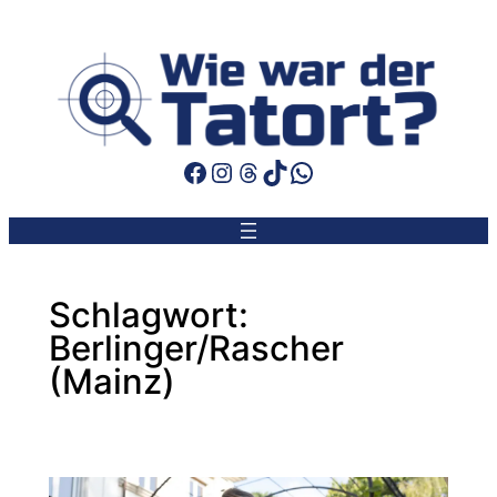
Zum
Inhalt
springen
Facebook
Instagram
Threads
TikTok
WhatsApp
Schlagwort:
Berlinger/Rascher
(Mainz)