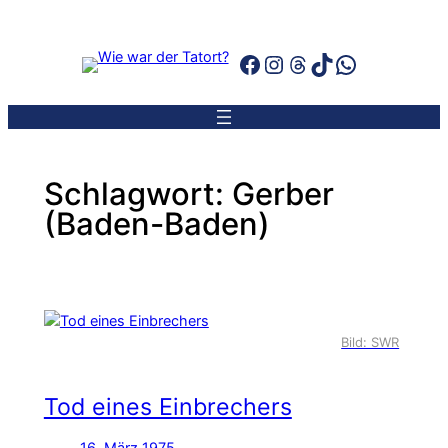
Zum
Inhalt
Facebook
Instagram
Threads
TikTok
WhatsAp
springen
Schlagwort:
Gerber
(Baden-Baden)
Bild: SWR
Tod eines Einbrechers
16. März 1975