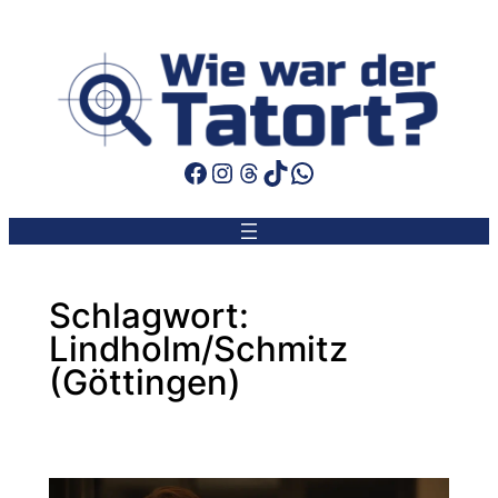
Zum
Inhalt
springen
Facebook
Instagram
Threads
TikTok
WhatsApp
Schlagwort:
Lindholm/Schmitz
(Göttingen)