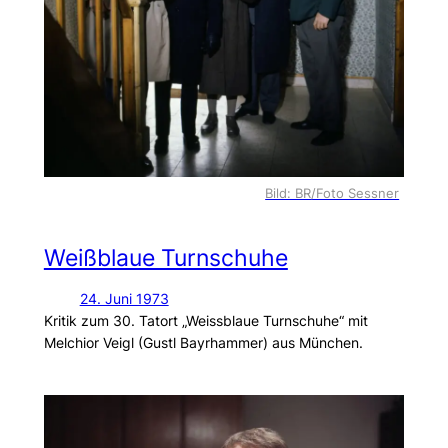
Bild: BR/Foto Sessner
Weißblaue Turnschuhe
24. Juni 1973
Kritik zum 30. Tatort „Weissblaue Turnschuhe“ mit
Melchior Veigl (Gustl Bayrhammer) aus München.