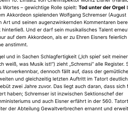
eim 10. Einsatz von Chefinspektor Moritz Eisner (Harald
 Wortes – gewichtige Rolle spielt:
Tod unter der Orgel
b
em Akkordeon spielenden Wolfgang Schremser (August 
hen Art und seinen augenzwinkernden Kommentaren berei
hinterließ. Und er darf sein musikalisches Talent erneu
nur auf dem Akkordeon, als er zu Ehren Eisners feierlich
e anstimmt.
l und in Sachen Schlagfertigkeit (
„Ich spiel‘ seit meine
ch weiß, was Musik ist!“
) zieht „Schremsi“ alle Register. 
t unverkennbar, dennoch fällt auf, dass der gemütliche
iten und gleichzeitig letzten Auftritt im Tatort deutlich
Debüt zwei Jahre zuvor. Das liegt auch daran, dass sich 
ert haben; Schremser ist inzwischen Sektionschef der
inisteriums und auch Eisner erfährt in der 560. Tatort
iter der Abteilung Gewaltverbrechen ernannt und erweit