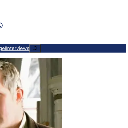
k
ram
ads
Tok
WhatsApp
Suchen
gel
Interviews