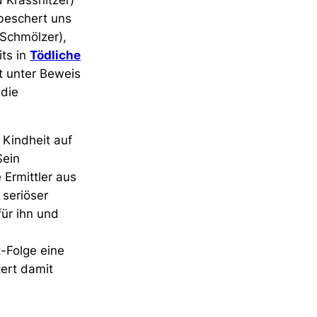
 Krassnitzer)
eschert uns
Schmölzer),
ts in
Tödliche
t unter Beweis
 die
r Kindheit auf
Sein
 Ermittler aus
 seriöser
für ihn und
-Folge eine
ert damit