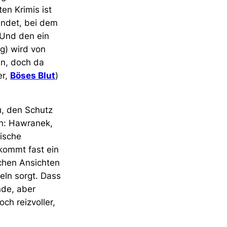
en Krimis ist
findet, bei dem
 Und den ein
ng) wird von
in, doch da
er,
Böses Blut
)
, den Schutz
n: Hawranek,
nische
kommt fast ein
lichen Ansichten
eln sorgt. Dass
nde, aber
h reizvoller,