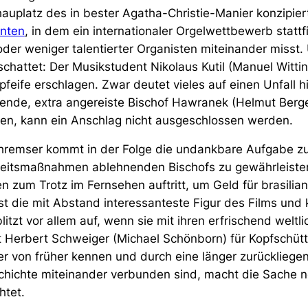
uplatz des in bester Agatha-Christie-Manier konzipiert
rnten
, in dem ein internationaler Orgelwettbewerb statt
der weniger talentierter Organisten miteinander misst.
schattet: Der Musikstudent Nikolaus Kutil (Manuel Witti
feife erschlagen. Zwar deutet vieles auf einen Unfall h
lebende, extra angereiste Bischof Hawranek (Helmut Berg
llen, kann ein Anschlag nicht ausgeschlossen werden.
remser kommt in der Folge die undankbare Aufgabe zu
heitsmaßnahmen ablehnenden Bischofs zu gewährleiste
n zum Trotz im Fernsehen auftritt, um Geld für brasilia
st die mit Abstand interessanteste Figur des Films und 
blitzt vor allem auf, wenn sie mit ihren erfrischend welt
t Herbert Schweiger (Michael Schönborn) für Kopfschütt
 von früher kennen und durch eine länger zurückliege
hichte miteinander verbunden sind, macht die Sache noc
chtet.