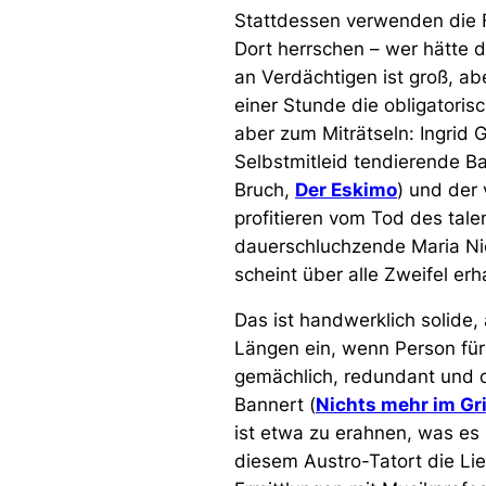
Stattdessen verwenden die Fi
Dort herrschen – wer hätte d
an Verdächtigen ist groß, ab
einer Stunde die obligatoris
aber zum Miträtseln: Ingrid 
Selbstmitleid tendierende B
Bruch,
Der Eskimo
) und der 
profitieren vom Tod des tale
dauerschluchzende Maria Nico
scheint über alle Zweifel 
Das ist handwerklich solide, 
Längen ein, wenn Person für
gemächlich, redundant und o
Bannert (
Nichts mehr im Gri
ist etwa zu erahnen, was es 
diesem Austro-Tatort die Li