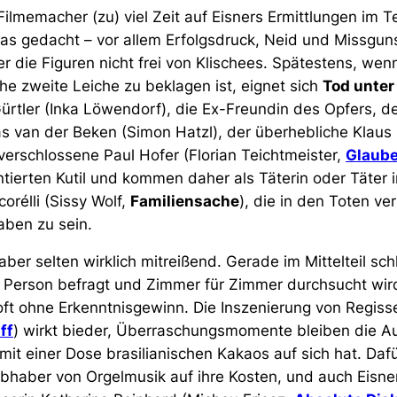
lmemacher (zu) viel Zeit auf Eisners Ermittlungen im T
as gedacht – vor allem Erfolgsdruck, Neid und Missguns
er die Figuren nicht frei von Klischees. Spätestens, wen
che zweite Leiche zu beklagen ist, eignet sich
Tod unter
Gürtler (Inka Löwendorf), die Ex-Freundin des Opfers, d
as van der Beken (Simon Hatzl), der überhebliche Klaus
verschlossene Paul Hofer (Florian Teichtmeister,
Glaube
ntierten Kutil und kommen daher als Täterin oder Täter i
rélli (Sissy Wolf,
Familiensache
), die in den Toten ver
erhaben zu sein.
aber selten wirklich mitreißend. Gerade im Mittelteil sch
 Person befragt und Zimmer für Zimmer durchsucht wir
ft ohne Erkenntnisgewinn. Die Inszenierung von Regiss
ff
) wirkt bieder, Überraschungsmomente bleiben die 
mit einer Dose brasilianischen Kakaos auf sich hat. Da
ebhaber von Orgelmusik auf ihre Kosten, und auch Eisne