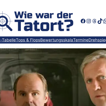
Faceboo
Instag
Thre
Tik
t-Tabelle
Tops & Flops
Bewertungsskala
Termine
Drehspie