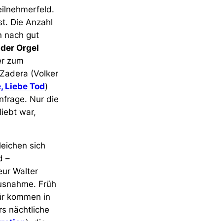
eilnehmerfeld.
t. Die Anzahl
n nach gut
 der Orgel
er zum
 Zadera (Volker
, Liebe Tod
)
nfrage. Nur die
liebt war,
leichen sich
d –
eur Walter
Ausnahme. Früh
für kommen in
rs nächtliche