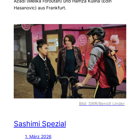
Azadi (Melika Foroutan) und Hamza Kulina (Edin
Hasanovic) aus Frankfurt.
Bild: SWR/Benoît Linder
Sashimi Spezial
1. März 2026