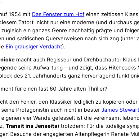
k
.
huf 1954 mit
Das Fenster zum Hof
einen zeitlosen Klassi
 diesem Tatort nicht nur eine moderne (und durchaus g
zugleich ein ganzes Genre nachhaltig prägte und folger
hen und satirischen Querverweisen nach sich zog (unter 
de
Ein grausiger Verdacht
).
rnicke
macht auch Regisseur und Drehbuchautor Klaus
gende seine Aufwartung – und zeigt, dass Hitchcocks 
block des 21. Jahrhunderts ganz hervorragend funktioni
ment für einen fast 60 Jahre alten Thriller?
ht den Fehler, den Klassiker lediglich zu kopieren oder
 seine Protagonistin auch nicht in bester
James Stewar
e eigenen vier Wände gefesselt ist die vereinsamt leben
cz,
Transit ins Jenseits
) trotzdem: Für die tüdelige sym
gen Besuche der engagierten Altenpflegerin Renate Müll