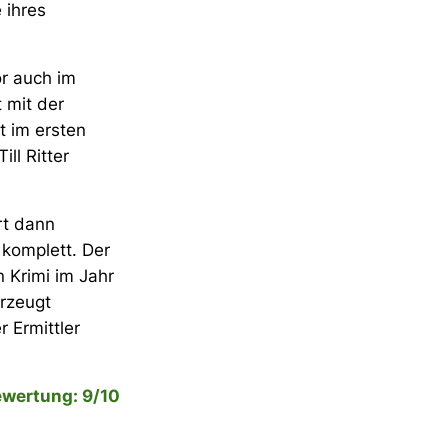
 ihres
or auch im
 mit der
 im ersten
ll Ritter
rt dann
komplett. Der
 Krimi im Jahr
erzeugt
r Ermittler
wertung: 9/10