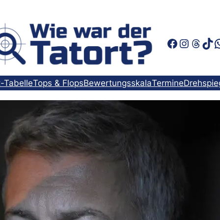
Faceboo
Instag
Thre
Tik
t-Tabelle
Tops & Flops
Bewertungsskala
Termine
Drehspie