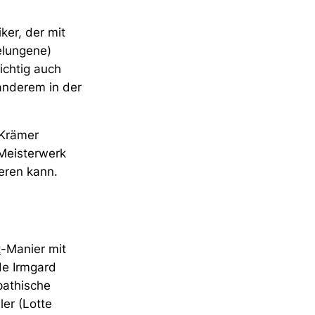
ker, der mit
elungene)
ichtig auch
anderem in der
 Krämer
Meisterwerk
eren kann.
t
-Manier mit
de Irmgard
pathische
er (Lotte