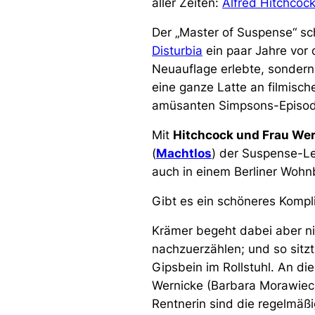
aller Zeiten:
Alfred Hitchcoc
Der „Master of Suspense“ sc
Disturbia
ein paar Jahre vor
Neuauflage erlebte, sondern 
eine ganze Latte an filmisc
amüsanten Simpsons-Episo
Mit
Hitchcock und Frau We
(
Machtlos
) der Suspense-Le
auch in einem Berliner Wohn
Gibt es ein schöneres Kompli
Krämer begeht dabei aber nic
nachzuerzählen; und so sitzt
Gipsbein im Rollstuhl. An di
Wernicke (Barbara Morawie
Rentnerin sind die regelmäßi