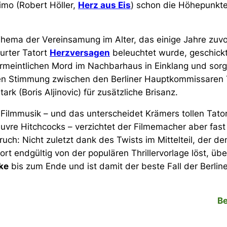
imo (Robert Höller,
Herz aus Eis
) schon die Höhepunkte
Thema der Vereinsamung im Alter, das einige Jahre zuv
urter Tatort
Herzversagen
beleuchtet wurde, geschickt
eintlichen Mord im Nachbarhaus in Einklang und sorgt
ven Stimmung zwischen den Berliner Hauptkommissaren Ti
ark (Boris Aljinovic) für zusätzliche Brisanz.
ilmmusik – und das unterscheidet Krämers tollen Tato
re Hitchcocks – verzichtet der Filmemacher aber fast 
h: Nicht zuletzt dank des Twists im Mittelteil, der den
rt endgültig von der populären Thrillervorlage löst, üb
ke
bis zum Ende und ist damit der beste Fall der Berline
Be