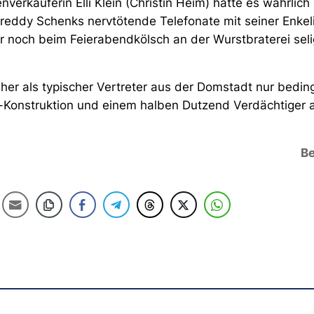
verkäuferin Elli Klein (Christin Heim) hätte es wahrlich
 Freddy Schenks nervtötende Telefonate mit seiner Enkel
noch beim Feierabendkölsch an der Wurstbraterei seli
her als typischer Vertreter aus der Domstadt nur beding
-Konstruktion und einem halben Dutzend Verdächtiger 
Be