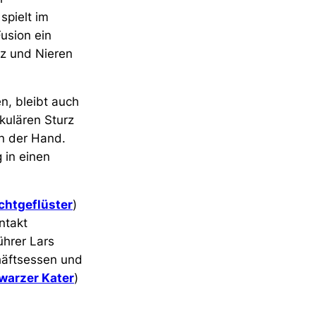
spielt im
usion ein
rz und Nieren
n, bleibt auch
kulären Sturz
n der Hand.
 in einen
chtgeflüster
)
ntakt
ührer Lars
häftsessen und
warzer Kater
)