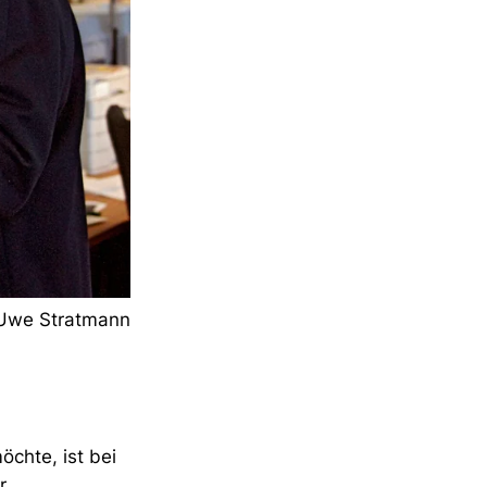
/Uwe Stratmann
chte, ist bei
r