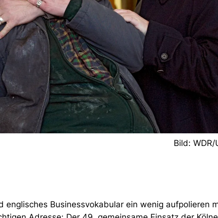
Bild: WDR
 englisches Businessvokabular ein wenig aufpolieren mö
chtigen Adresse: Der 49. gemeinsame Einsatz der Kölne