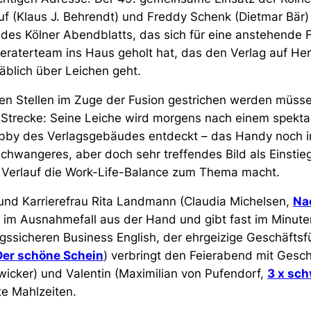
 (Klaus J. Behrendt) und Freddy Schenk (Dietmar Bär) 
s Kölner Abendblatts, das sich für eine anstehende F
raterteam ins Haus geholt hat, das den Verlag auf He
äblich über Leichen geht.
en Stellen im Zuge der Fusion gestrichen werden müsse
r Strecke: Seine Leiche wird morgens nach einem spekta
obby des Verlagsgebäudes entdeckt – das Handy noch i
hwangeres, aber doch sehr treffendes Bild als Einstieg
n Verlauf die Work-Life-Balance zum Thema macht.
 und Karrierefrau Rita Landmann (Claudia Michelsen,
Na
r im Ausnahmefall aus der Hand und gibt fast im Minute
gssicheren Business English, der ehrgeizige Geschäftsf
Der schöne Schein
) verbringt den Feierabend mit Gesc
Zwicker) und Valentin (Maximilian von Pufendorf,
3 x sch
te Mahlzeiten.