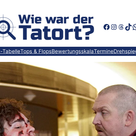
Faceboo
Instag
Thre
Tik
t-Tabelle
Tops & Flops
Bewertungsskala
Termine
Drehspie