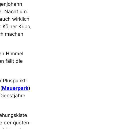
tgenjohann
te: Nacht um
auch wirklich
 Kölner Kripo,
ich machen
gen Himmel
 fällt die
r Pluspunkt:
(
Mauerpark
)
Dienstjahre
iehungskiste
te der quoten-