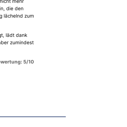
 nicht mehr
in, die den
g lächelnd zum
t, lädt dank
aber zumindest
wertung: 5/10