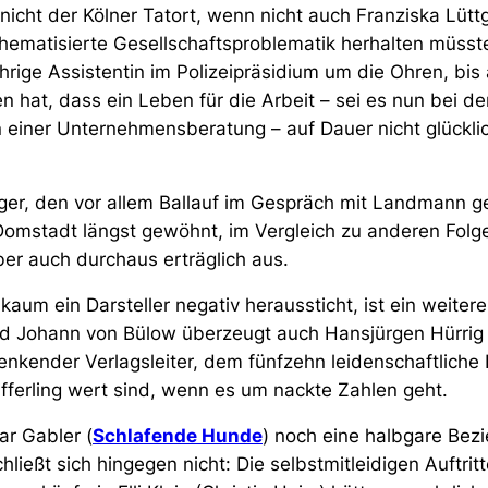
nicht der Kölner Tatort, wenn nicht auch Franziska Lüt
 thematisierte Gesellschaftsproblematik herhalten müss
hrige Assistentin im Polizeipräsidium um die Ohren, bis 
n hat, dass ein Leben für die Arbeit – sei es nun bei der
n einer Unternehmensberatung – auf Dauer nicht glückl
er, den vor allem Ballauf im Gespräch mit Landmann 
 Domstadt längst gewöhnt, im Vergleich zu anderen Folgen
er auch durchaus erträglich aus.
aum ein Darsteller negativ heraussticht, ist ein weitere
d Johann von Bülow überzeugt auch Hansjürgen Hürrig 
nkender Verlagsleiter, dem fünfzehn leidenschaftliche 
ifferling wert sind, wenn es um nackte Zahlen geht.
r Gabler (
Schlafende Hunde
) noch eine halbgare Bez
chließt sich hingegen nicht: Die selbstmitleidigen Auftrit