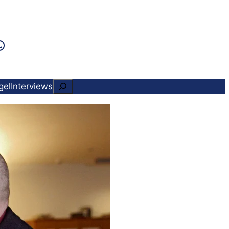
k
ram
ads
Tok
WhatsApp
Suchen
gel
Interviews