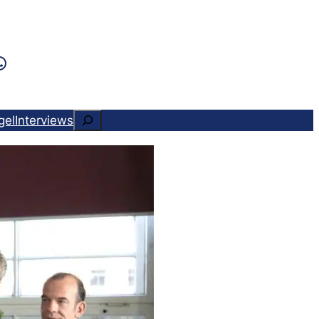
k
ram
ads
Tok
WhatsApp
Suchen
gel
Interviews