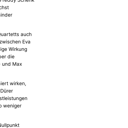
, Freddy Schenk
chst
inder
Quartetts auch
 zwischen Eva
sige Wirkung
ber die
) und Max
iert wirken,
 Dürer
stleistungen
to weniger
ullpunkt