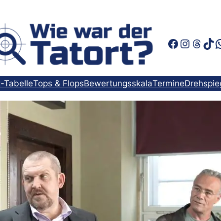
Faceboo
Instag
Thre
Tik
t-Tabelle
Tops & Flops
Bewertungsskala
Termine
Drehspie