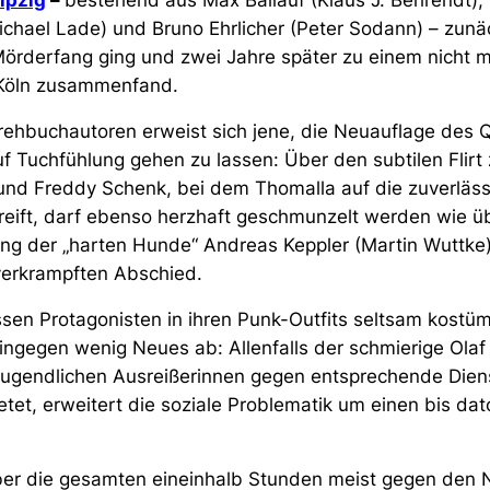
eipzig
–
bestehend aus Max Ballauf (Klaus J. Behrendt)
ichael Lade) und Bruno Ehrlicher (Peter Sodann) – zunä
örderfang ging und zwei Jahre später zu einem nicht m
 Köln zusammenfand.
rehbuchautoren erweist sich jene, die Neuauflage des 
f Tuchfühlung gehen zu lassen: Über den subtilen Flirt
und Freddy Schenk, bei dem Thomalla auf die zuverläs
reift, darf ebenso herzhaft geschmunzelt werden wie ü
ng der „harten Hunde“ Andreas Keppler (Martin Wuttke
verkrampften Abschied.
sen Protagonisten in ihren Punk-Outfits seltsam kostüm
ngegen wenig Neues ab: Allenfalls der schmierige Olaf
jugendlichen Ausreißerinnen gegen entsprechende Dien
tet, erweitert die soziale Problematik um einen bis da
er die gesamten eineinhalb Stunden meist gegen den N