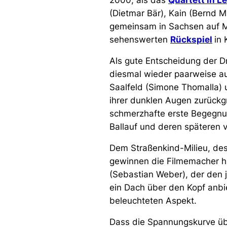
2000, als das
Quartett in L
(Dietmar Bär), Kain (Bernd M
gemeinsam in Sachsen auf M
sehenswerten
Rückspiel
in
Als gute Entscheidung der D
diesmal wieder paarweise au
Saalfeld (Simone Thomalla) 
ihrer dunklen Augen zurückg
schmerzhafte erste Begegnu
Ballauf und deren späteren 
Dem Straßenkind-Milieu, des
gewinnen die Filmemacher hi
(Sebastian Weber), der den 
ein Dach über den Kopf anbie
beleuchteten Aspekt.
Dass die Spannungskurve üb