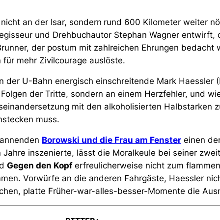
h nicht an der Isar, sondern
rund 600 Kilometer weiter nö
egisseur und Drehbuchautor Stephan Wagner entwirft, or
Brunner, der postum mit zahlreichen Ehrungen bedacht
 für mehr Zivilcourage auslöste.
in der U-Bahn energisch einschreitende Mark Haessler (
 Folgen der Tritte, sondern an einem Herzfehler, und wie
seinandersetzung mit den alkoholisierten Halbstarken z
instecken muss.
spannenden
Borowski und die Frau am Fenster
einen der
 Jahre inszenierte, lässt die Moralkeule bei seiner zwei
nd
Gegen den Kopf
erfreulicherweise nicht zum flamme
mmen. Vorwürfe an die anderen Fahrgäste, Haessler nic
chen, platte Früher-war-alles-besser-Momente die Au