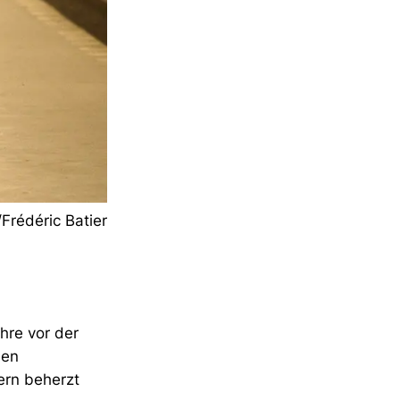
/Frédéric Batier
ahre vor der
hen
ern beherzt