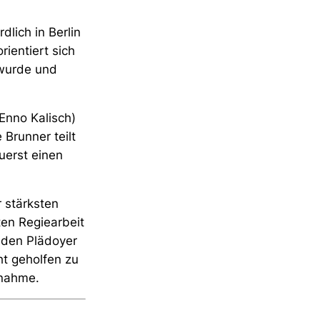
rdlich
in Berlin
ientiert sich
 wurde und
Enno Kalisch)
 Brunner teilt
uerst
einen
 stärksten
ten Regiearbeit
nden Plädoyer
ht geholfen zu
snahme.