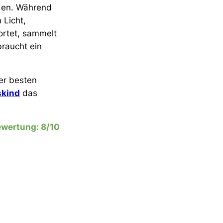
eden. Während
 Licht,
ortet, sammelt
braucht ein
der besten
skind
das
wertung: 8/10