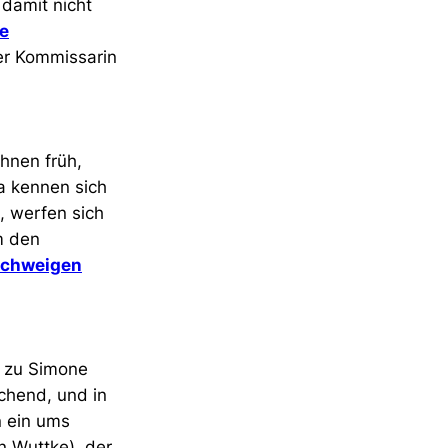
damit nicht
e
er Kommissarin
ahnen früh,
ia kennen sich
, werfen sich
m den
Schweigen
t zu Simone
chend, und in
n ein ums
n Wuttke), der