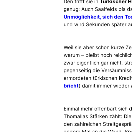
Den trifft sie in
Türkischer H
genug: Auch Saalfelds bis d
Unmöglichkeit, sich den To
und wird Sekunden später au
Weil sie aber schon kurze Ze
warum – bleibt noch reichlic
zwar eigentlich gar nicht, s
gegenseitig die Versäumniss
ermordeten türkischen Kred
bricht
) damit immer wieder
Einmal mehr offenbart sich 
Thomallas Stärken zählt: Die
den zahlreichen Streitgesprä
andere Mal an die Wand. Spa