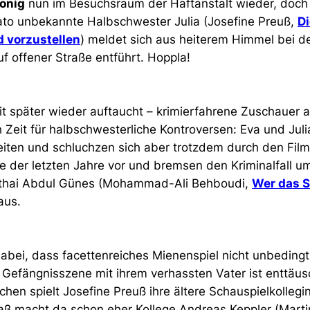
onig
nun im Besuchsraum der Haftanstalt wieder, doch 
ato unbekannte Halbschwester Julia (Josefine Preuß,
Di
d vorzustellen
) meldet sich aus heiterem Himmel bei d
f offener Straße entführt. Hoppla!
it später wieder auftaucht – krimierfahrene Zuschauer 
h Zeit für halbschwesterliche Kontroversen: Eva und Jul
treiten und schluchzen sich aber trotzdem durch den Film
e der letzten Jahre vor und bremsen den Kriminalfall u
ithai Abdul Günes (Mohammad-Ali Behboudi,
Wer das 
 aus.
dabei, dass facettenreiches Mienenspiel nicht unbeding
 Gefängnisszene mit ihrem verhassten Vater ist enttäus
chen spielt Josefine Preuß ihre ältere Schauspielkollegi
ß macht da schon eher Kollege Andreas Keppler (Marti