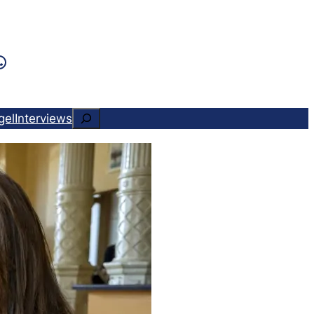
k
ram
ads
Tok
WhatsApp
Suchen
gel
Interviews