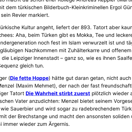
it dem türkischen Bilderbuch-Kleinkriminellen Ergol Gü
 sein Revier markiert.
rkische Kultur angeht, liefert der 893. Tatort aber ka
chees: Aha, beim Türken gibt es Mokka, Tee und lecker
dergeneration noch fest im Islam verwurzelt ist und tä
ngläubigen Nachkommen mit Zuhälterkarre und offenem
 die Leipziger Innenstadt – ganz so, wie es ihnen Saalf
Sequenz gleich tun.
er (
Die fette Hoppe
) hätte gut daran getan, nicht auc
Menzel (Maxim Mehmet), der nach der fast freundschaft
iger Tatort
Die Wahrheit stirbt zuerst
plötzlich wieder 
kischen Vater anzudichten: Menzel bietet seinem Vorges
n wie Sauerbier und wird sogar zu radebrechendem Türki
 mit der Brechstange und macht den ansonsten soliden
 immer wieder zum Ärgernis.