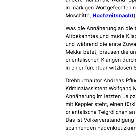
in markigen Wortgefechten m
Moschitto,
Hochzeitsnacht
)
Was die Annäherung an die tü
Altbekanntes und müde Klis
und während die erste Zuwan
Mekka betet, brausen die u
orientalischen Klängen durch
in einer furchtbar witzlosen 
Drehbuchautor Andreas Pflüg
Kriminalassistent Wolfgang 
Annäherung im letzten Leipz
mit Keppler steht, einen tür
orientalische Teigröllchen a
Das ist Völkerverständigung
spannenden Fadenkreuzkrimi