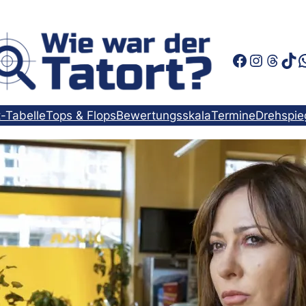
Faceboo
Instag
Thre
Tik
t-Tabelle
Tops & Flops
Bewertungsskala
Termine
Drehspie