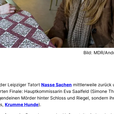
Bild: MDR/And
 der Leipziger Tatort
Nasse Sachen
mittlerweile zurück 
ten Finale: Hauptkommissarin Eva Saalfeld (Simone Th
rgendeinen Mörder hinter Schloss und Riegel, sondern i
ns,
Krumme Hunde
).