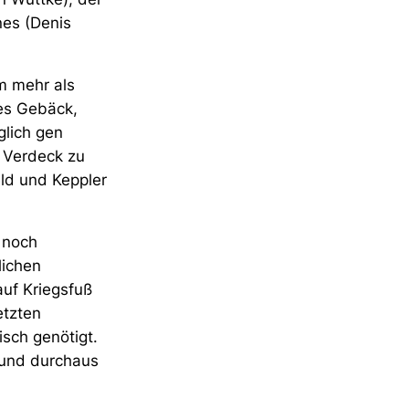
nes (Denis
um mehr als
es Gebäck,
glich gen
 Verdeck zu
eld und Keppler
h noch
lichen
auf Kriegsfuß
etzten
sch genötigt.
 und durchaus