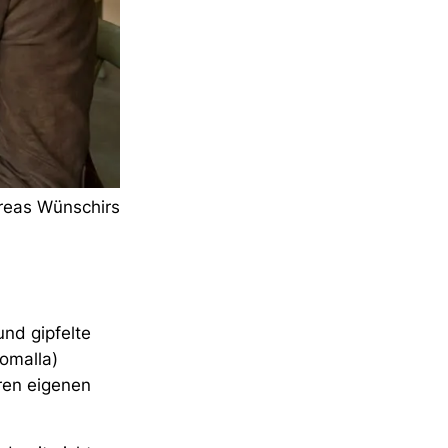
reas Wünschirs
und gipfelte
omalla)
hren eigenen