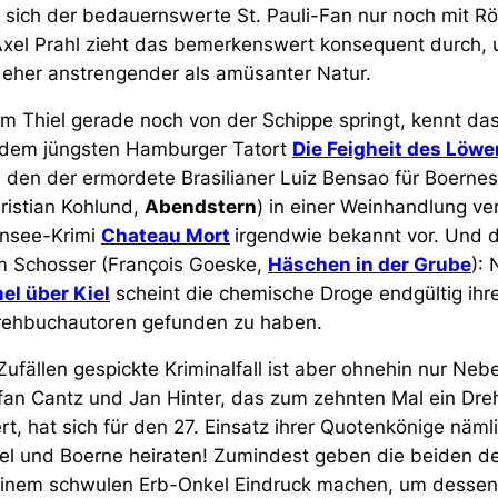
 sich der bedauernswerte St. Pauli-Fan nur noch mit R
Axel Prahl zieht das bemerkenswert konsequent durch, 
 eher anstrengender als amüsanter Natur.
em Thiel gerade noch von der Schippe springt, kennt da
 dem jüngsten Hamburger Tatort
Die Feigheit des Löwe
 den der ermordete Brasilianer Luiz Bensao für Boernes
ristian Kohlund,
Abendstern
) in einer Weinhandlung ver
nsee-Krimi
Chateau Mort
irgendwie bekannt vor. Und d
m Schosser (François Goeske,
Häschen in der Grube
):
el über Kiel
scheint die chemische Droge endgültig ihre
Drehbuchautoren gefunden zu haben.
Zufällen gespickte Kriminalfall ist aber ohnehin nur Ne
fan Cantz und Jan Hinter, das zum zehnten Mal ein Dre
rt, hat sich für den 27. Einsatz ihrer Quotenkönige näm
el und Boerne heiraten! Zumindest geben die beiden d
seinem schwulen Erb-Onkel Eindruck machen, um dessen