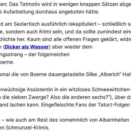
en: Das Tatmotiv wird in wenigen knappen Sätzen abge
he Aufarbeitung durchaus angeboten hätte.
am Seziertisch ausführlich rekapituliert – schließlich s
e, sondern auch Krimi sein, und da sollte zumindest ei
hichte her. Kaum sind alle offenen Fragen geklärt, wid
 (
Dicker als Wasser
) aber wieder dem
ngsstrang – der folgenreichen
oerne.
smal die von Boerne dauergetadelte Silke „Alberich“ Hall
inwüchsige Assistentin in ein witzloses Schneewittche
 die sieben Zwerge? Also die anderen sechs?“
), über 
mand lachen kann. Eingefleischte Fans der Tatort-Folge
n – wie auch am Rest des vornehmlich von Albernheiten
en Schmunzel-Krimis.