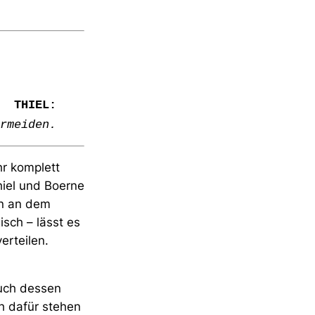
THIEL:
rmeiden.
r komplett
hiel und Boerne
en an dem
sch – lässt es
erteilen.
auch dessen
h dafür stehen