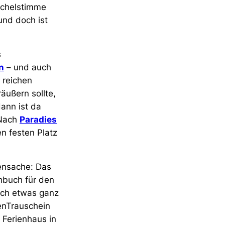
öchelstimme
und doch ist
s
n
– und auch
 reichen
äußern sollte,
ann ist da
 Nach
Paradies
n festen Platz
bensache: Das
hbuch für den
lich etwas ganz
enTrauschein
 Ferienhaus in