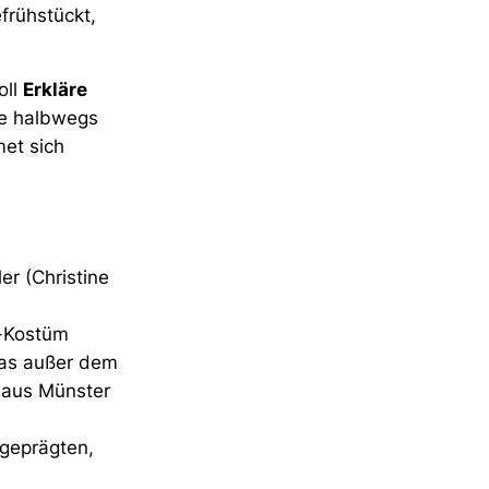
frühstückt,
oll
Erkläre
ne halbwegs
met sich
er (Christine
n-Kostüm
das außer dem
n aus Münster
 geprägten,