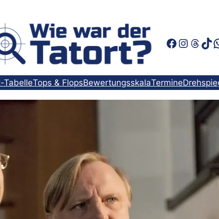
Faceboo
Instag
Thre
Tik
t-Tabelle
Tops & Flops
Bewertungsskala
Termine
Drehspie