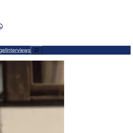
k
ram
ads
Tok
WhatsApp
Suchen
gel
Interviews