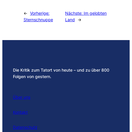
Alternative:
←
Vorherige:
Nächste:
Im gelobten
Sternschnuppe
Land
→
Die Kritik zum Tatort von heute – und zu über 800
Folgen von gestern.
Über uns
Kontakt
Datenschutz