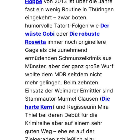
Hoppe
von 2013 ist über die Jahre
fast ein wenig Routine in Thüringen
eingekehrt – zwar boten
humorvolle Tatort-Folgen wie
Der
wüste Gobi
oder
Die robuste
Roswita
immer noch originellere
Gags als die zunehmend
ermüdenden Schmunzelkrimis aus
Münster, aber der ganz große Wurf
wollte dem MDR seitdem nicht
mehr gelingen. Beim zehnten
Einsatz der Weimarer Ermittler sind
Stammautor Murmel Clausen (
Die
harte Kern
) und Regisseurin Mira
Thiel bei deren Debüt für die
Krimireihe aber auf einem sehr
guten Weg – ehe es auf der
Zielgeraden schließlich allzu