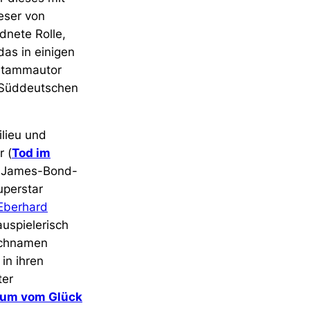
eser von
dnete Rolle,
das in einigen
 Stammautor
n Süddeutschen
ilieu und
 (
Tod im
ch James-Bond-
uperstar
Eberhard
uspielerisch
Nachnamen
in ihren
ter
raum vom Glück