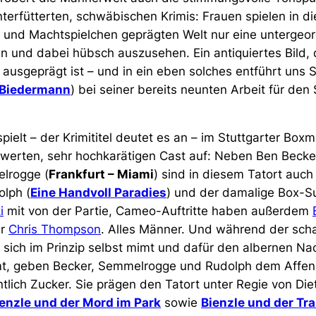
erfütterten, schwäbischen Krimis: Frauen spielen in di
und Machtspielchen geprägten Welt nur eine untergeor
n und dabei hübsch auszusehen. Ein antiquiertes Bild, 
rk ausgeprägt ist – und in ein eben solches entführt uns
 Biedermann
) bei seiner bereits neunten Arbeit für de
pielt – der Krimititel deutet es an – im Stuttgarter Boxm
werten, sehr hochkarätigen Cast auf: Neben Ben Becker
lrogge (
Frankfurt – Miami
) sind in diesem Tatort au
olph (
Eine Handvoll Paradies
) und der damalige Box-S
i
mit von der Partie, Cameo-Auftritte haben außerdem
er
Chris Thompson
. Alles Männer. Und während der scha
ki sich im Prinzip selbst mimt und dafür den albernen 
mt, geben Becker, Semmelrogge und Rudolph dem Affen 
tlich Zucker. Sie prägen den Tatort unter Regie von Die
enzle und der Mord im Park
sowie
Bienzle und der T