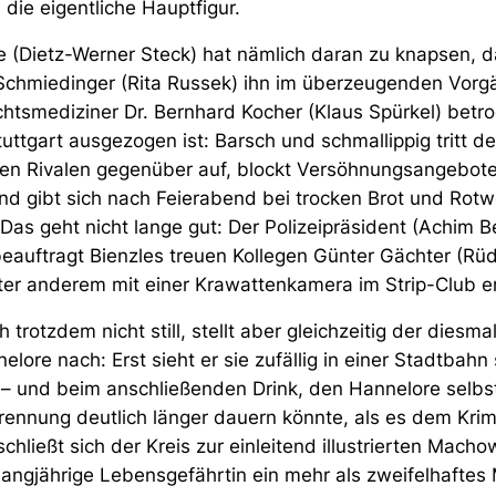
s die eigentliche Hauptfigur.
 (Dietz-Werner Steck) hat nämlich daran zu knapsen, d
Schmiedinger (Rita Russek) ihn im überzeugenden Vor
chtsmediziner Dr. Bernhard Kocher (Klaus Spürkel) betr
tgart ausgezogen ist: Barsch und schmallippig tritt d
n Rivalen gegenüber auf, blockt Versöhnungsangebot
nd gibt sich nach Feierabend bei trocken Brot und Rotw
as geht nicht lange gut: Der Polizeipräsident (Achim B
beauftragt Bienzles treuen Kollegen Günter Gächter (Rü
ter anderem mit einer Krawattenkamera im Strip-Club er
h trotzdem nicht still, stellt aber gleichzeitig der diesma
ore nach: Erst sieht er sie zufällig in einer Stadtbahn 
auf – und beim anschließenden Drink, den Hannelore selbs
ennung deutlich länger dauern könnte, als es dem Krimi
schließt sich der Kreis zur einleitend illustrierten Machow
e langjährige Lebensgefährtin ein mehr als zweifelhaftes