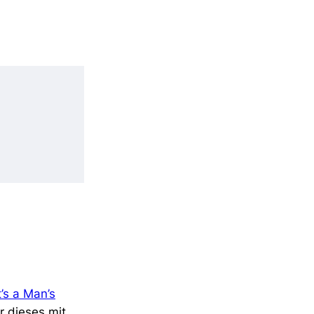
t’s a Man’s
r dieses mit