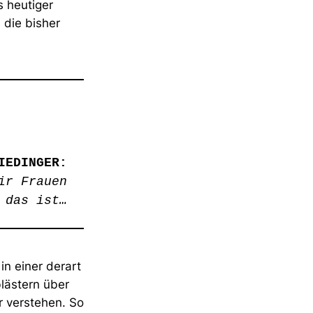
s heutiger
 die bisher
IEDINGER:
ir Frauen
 das ist…
n einer derart
lästern über
r verstehen. So