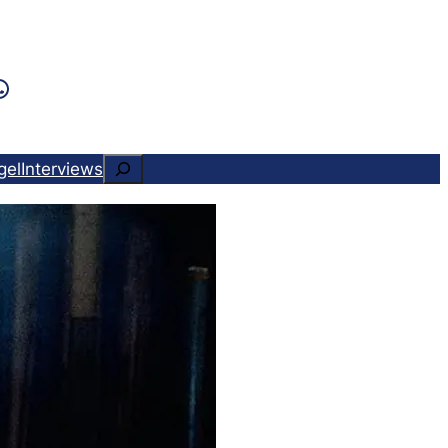
k
ram
ads
Tok
WhatsApp
Suchen
gel
Interviews