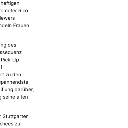
 heftigen
romoter Rico
Riewers
andeln Frauen
ung des
ngssequenz
 Pick-Up
 1
rt zu den
 spannendste
iflung darüber,
g seine alten
 Stuttgarter
schees zu