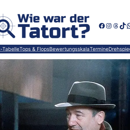
Faceboo
Instag
Thre
Tik
t-Tabelle
Tops & Flops
Bewertungsskala
Termine
Drehspie