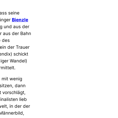
ass seine
gänger
Bienzle
og und aus der
er aus der Bahn
e des
ein der Trauer
endix) schickt
diger Wandel)
mittelt.
l mit wenig
sitzen, dann
t vorschlägt,
nalisten lieb
elt, in der der
 Männerbild,