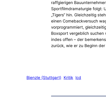
raffgierigen Bauunternehmer
Sportfilmdramaturgie folgt:
„Tigers“ hin. Gleichzeitig st
einen Comebackversuch wagt,
vorprogrammiert, gleichzeiti
Boxsport vergeblich suchen w
indes offen – der bemerken
zurück, wie er zu Beginn der 
Bienzle (Stuttgart)
Kritik
lcd