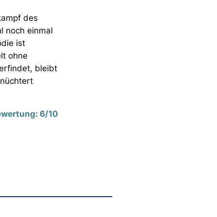
xkampf des
hl noch einmal
die ist
elt ohne
rfindet, bleibt
nüchtert
wertung: 6/10