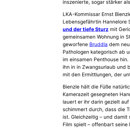
inszenierte, sogar stärker al
LKA-Kommissar Ernst Bienzle
Lebensgefährtin Hannelore 
und der tiefe Sturz
mit Geri
gemeinsamen Wohnung in Stut
geworfene
Bruddla
dem neue
Pathologen kategorisch ab u
im einsamen Penthouse hin. D
ihn in in Zwangsurlaub und 
mit den Ermittlungen, der un
Bienzle hält die Füße natürlic
Kamerazeit gesegneten Hannel
lauert er ihr darin gezielt 
schimmert durch, dass die Tr
ist. Gleichzeitig – und damit 
Film spielt – offenbart sein