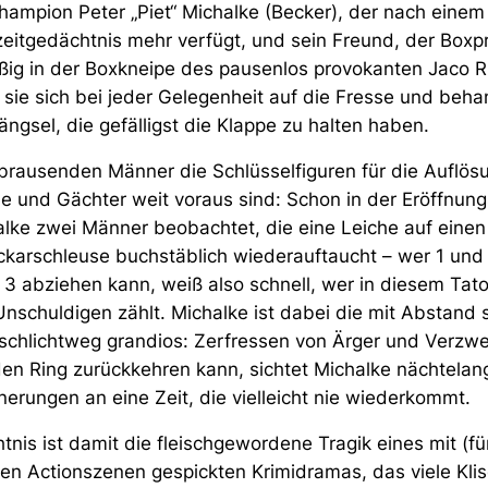
champion Peter „Piet“ Michalke (Becker), der nach einem
zeitgedächtnis mehr verfügt, und sein Freund, der Boxp
ßig in der Boxkneipe des pausenlos provokanten Jaco 
sie sich bei jeder Gelegenheit auf die Fresse und beh
ängsel, die gefälligst die Klappe zu halten haben.
ufbrausenden Männer die Schlüsselfiguren für die Auflös
zle und Gächter weit voraus sind: Schon in der Eröffnu
lke zwei Männer beobachtet, die eine Leiche auf einen
eckarschleuse buchstäblich wiederauftaucht – wer 1 und
 abziehen kann, weiß also schnell, wer in diesem Tato
nschuldigen zählt. Michalke ist dabei die mit Abstand
 schlichtweg grandios: Zerfressen von Ärger und Verzwe
 den Ring zurückkehren kann, sichtet Michalke nächtelan
erungen an eine Zeit, die vielleicht nie wiederkommt.
nis ist damit die fleischgewordene Tragik eines mit (für
len Actionszenen gespickten Krimidramas, das viele Kli