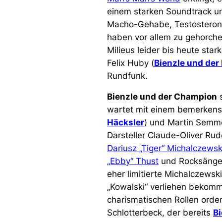
einem starken Soundtrack unt
Macho-Gehabe, Testosteron 
haben vor allem zu gehorche
Milieus leider bis heute sta
Felix Huby (
Bienzle und der
Rundfunk.
Bienzle und der Champion
s
wartet mit einem bemerkens
Häcksler
) und Martin Semme
Darsteller Claude-Oliver Rud
Dariusz „Tiger“ Michalczewsk
„Ebby“ Thust
und Rocksäng
eher limitierte Michalczews
„Kowalski“ verliehen bekom
charismatischen Rollen orden
Schlotterbeck, der bereits
Bi