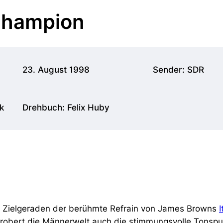
 Champion
23. August 1998
Sender: SDR
k
Drehbuch: Felix Huby
er Zielgeraden der berühmte Refrain von James Browns
I
erobert die Männerwelt auch die stimmungsvolle Tonspu