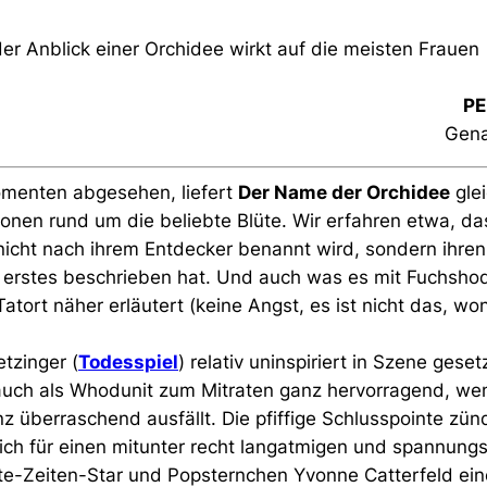
 der Anblick einer Orchidee wirkt auf die meisten Frauen
P
Gena
enten abgesehen, liefert
Der Name der Orchidee
gle
ionen rund um die beliebte Blüte. Wir erfahren etwa, da
nicht nach ihrem Entdecker benannt wird, sondern ihr
als erstes beschrieben hat. Und auch was es mit Fuchsh
Tatort näher erläutert (keine Angst, es ist nicht das, w
tzinger (
Todesspiel
) relativ uninspiriert in Szene geset
 auch als Whodunit zum Mitraten ganz hervorragend, wen
z überraschend ausfällt. Die pfiffige Schlusspointe zü
ich für einen mitunter recht langatmigen und spannung
e-Zeiten-Star und Popsternchen Yvonne Catterfeld eine