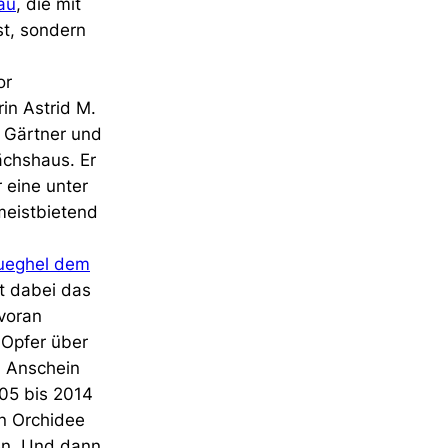
au
, die mit
st, sondern
or
in Astrid M.
te Gärtner und
ächshaus. Er
 eine unter
meistbietend
ueghel dem
t dabei das
 voran
 Opfer über
m Anschein
05 bis 2014
en Orchidee
hen. Und dann