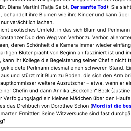
Dr. Diana Martini (Tatja Seibt,
Der sanfte Tod
): Sie sieh
, behandelt ihre Blumen wie ihre Kinder und kann über 
nur verächtlich lachen.
nsicht exotisches Umfeld, in das sich Blum und Perlman
Konstanzer Duo den Weg von Verhör zu Verhör, alleror
een, deren Schönheit die Kamera immer wieder einfäng
artigen Blütenpracht von Beginn an fasziniert ist und
kann ihr Kollege die Begeisterung seiner Chefin nicht te
k gekleidete Perlmann diesmal einen schweren Stand. Ei
e aus und stürzt mit Blum zu Boden, die sich den Arm bri
 Hauptkommissar weitere Ausrutscher – etwa, wenn er ei
seiner Chefin und dann Annika „Beckchen“ Beck (Justine
er Verfolgungsjagd ein kleines Mädchen über den Haufen
 es das Drehbuch von Dorothee Schön (
Mord ist die be
smarten Ermittler: Seine Witzversuche sind fast durchgä
lig?