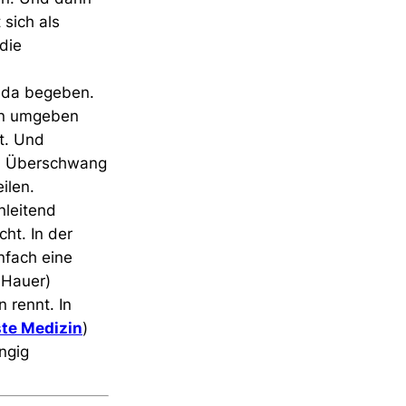
t sich als
die
n da begeben.
ten umgeben
t. Und
 im Überschwang
ilen.
nleitend
cht. In der
nfach eine
 Hauer)
 rennt. In
ste Medizin
)
ngig