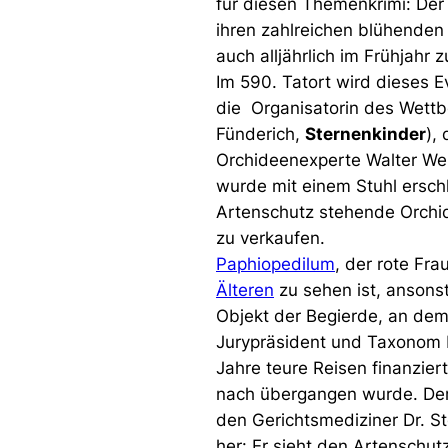
für diesen Themenkrimi: Der F
ihren zahlreichen blühenden 
auch alljährlich im Frühjahr
Im 590. Tatort wird dieses 
die Organisatorin des Wettb
Fünderich,
Sternenkinder
),
Orchideenexperte Walter Wei
wurde mit einem Stuhl ersch
Artenschutz stehende Orchide
zu verkaufen.
Paphiopedilum
, der rote Fr
Älteren
zu sehen ist, ansons
Objekt der Begierde, an dem
Jurypräsident und Taxonom 
Jahre teure Reisen finanzier
nach übergangen wurde. Der 
den Gerichtsmediziner Dr. 
her: Er sieht den Artenschu