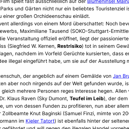
ilm spielt fast ausschließlich auf der
Blumeninsel Main
Parks und Gärten nicht nur ein beliebtes Touristenziel i
 zu einer großen Orchideenschau einlädt.
Event allerdings von einem Mord überschattet: Noch bev
ewerbs, Maximiliane Tausend (SOKO-Stuttgart-Ermittler
 die Veranstaltung offiziell eröffnet, liegt der passionier
ss (Siegfried W. Kernen,
Restrisiko
) tot in seinem Gew
lagen, nachdem im Vorfeld Gerüchte kursierten, dass er
e illegal eingeführt habe, um sie auf der Ausstellung 
auenschuh, der angeblich auf einem Gemälde von
Jan Br
ten aber noch nirgends auf der Welt gefunden wurde, is
 gleich mehrere Personen reges Interesse hegen. Allen
Dr. Klaus Raven (Sky Dumont,
Teufel im Leib
), der dem
te, um von dessen Funden zu profitieren, nun aber alle
Zollbeamte Knut Baginski (Samuel Finzi, mimte von 20
Stormann im
Kieler Tatort
) ist ebenfalls hinter der selten
tz gefährdet und will gegen den illegalen Handel vorge