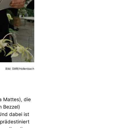
Bild: SWR/Hollenbach
a Mattes), die
n Bezzel)
Und dabei ist
prädestiniert