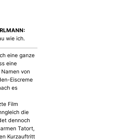
ERLMANN:
u wie ich.
ich eine ganze
ss eine
en Namen von
oden-Eiscreme
onach es
zte Film
ngleich die
ndet dennoch
sarmen Tatort,
n Kurzauftritt