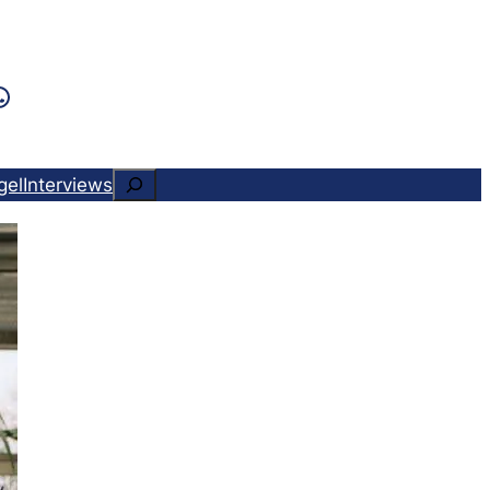
k
ram
ads
Tok
WhatsApp
Suchen
gel
Interviews