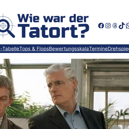
Faceboo
Instag
Thre
Tik
t-Tabelle
Tops & Flops
Bewertungsskala
Termine
Drehspie