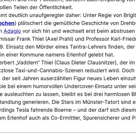
ßen Teilen der Öffentlichkeit.
t deutlich unaufgeregter daher: Unter Regie von Brigit
rechen
) plätschert die gemütliche Geschichte von Drehb
im
Adagio
vor sich hin und wechselt erst beim abstrus
issar Frank Thiel (Axel Prahl) und Professor Karl-Fried
9. Einsatz den Mörder eines Tantra-Lehrers finden, der
e in einer Kommune namens Erlenhof gelebt hat.
erbert „Vaddern“ Thiel
 (
Claus Dieter Clausnitzer), der i
itzlose Taxi-und-Cannabis-Szenen reduziert wird. Doch 
 der seit Jahren auserzählten Figur neues Leben einzu
ppie bei einem humorvollen Undercover-Einsatz unter se
ausleuchten zu lassen, bleibt es bei drei harmlosen B
Handlung generieren. Die Stars im Münster-Tatort sind
dings Tesla fahrende Boerne – und der darf sich diesma
am Erlenhof auch als Co-Ermittler, Spurensicherer und 