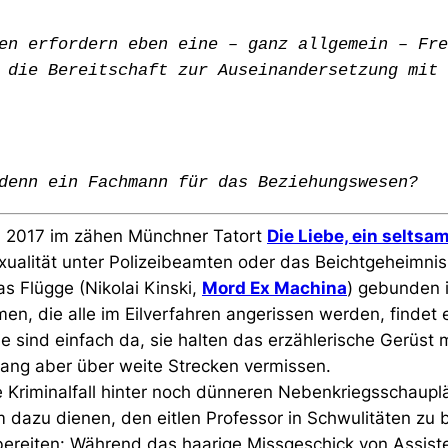
en erfordern eben eine – ganz allgemein – Fre
 die Bereitschaft zur Auseinandersetzung mit 
denn ein Fachmann für das Beziehungswesen?
h 2017 im zähen Münchner Tatort
Die Liebe, ein seltsa
ualität unter Polizeibeamten oder das Beichtgeheimnis
as Flügge (Nikolai Kinski,
Mord Ex Machina
) gebunden i
n, die alle im Eilverfahren angerissen werden, findet 
ie sind einfach da, sie halten das erzählerische Gerüs
ang aber über weite Strecken vermissen.
Kriminalfall hinter noch dünneren Nebenkriegsschaupl
m dazu dienen, den eitlen Professor in Schwulitäten zu 
ereiten: Während das haarige Missgeschick von Assiste