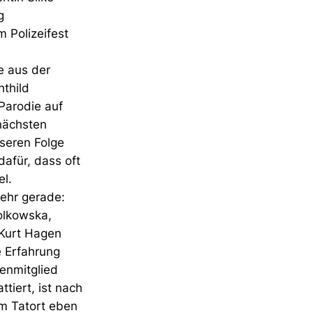
g
m Polizeifest
e aus der
thild
Parodie auf
nächsten
sseren Folge
dafür, dass oft
el.
mehr gerade:
iolkowska,
 Kurt Hagen
e Erfahrung
enmitglied
tiert, ist nach
em Tatort eben