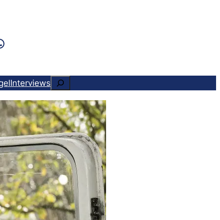
k
ram
ads
Tok
WhatsApp
Suchen
gel
Interviews