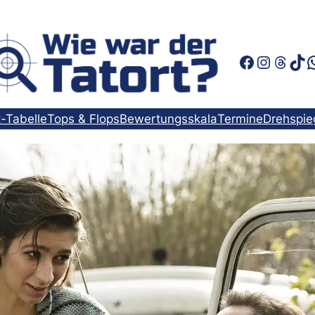
Faceboo
Instag
Thre
Tik
t-Tabelle
Tops & Flops
Bewertungsskala
Termine
Drehspie