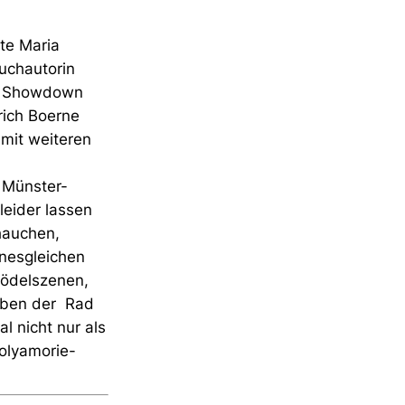
te Maria
uchautorin
en Showdown
rich Boerne
 mit weiteren
m Münster-
leider lassen
hauchen,
inesgleichen
lödelszenen,
 eben der Rad
l nicht nur als
Polyamorie-