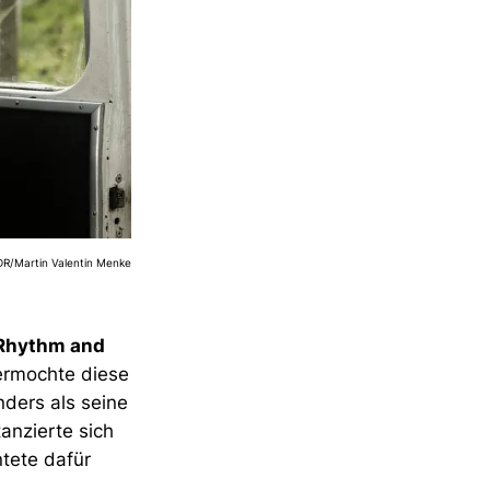
DR/Martin Valentin Menke
Rhythm and
ermochte diese
nders als seine
anzierte sich
ntete dafür