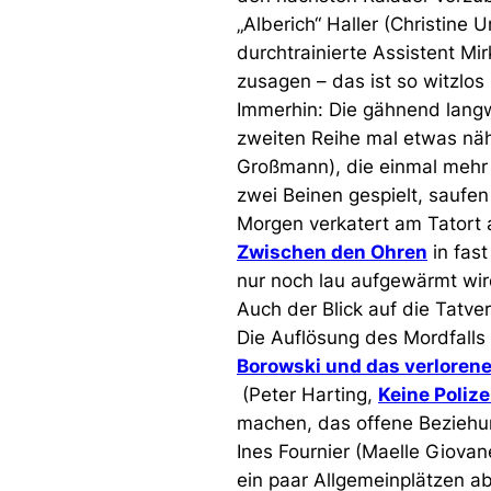
„Alberich“ Haller
 (
Christine U
durchtrainierte Assistent Mi
zusagen – das ist so witzlo
Immerhin: Die gähnend langw
zweiten Reihe mal etwas näh
Großmann), die einmal mehr d
zwei Beinen gespielt, saufe
Morgen verkatert am Tatort a
Zwischen den Ohren
in fast
nur noch lau aufgewärmt wi
Auch der Blick auf die Tatv
Die Auflösung des Mordfalls i
Borowski und das verlore
 (
Peter Harting,
Keine Polize
machen, das offene Beziehu
Ines Fournier
 (
Maelle Giovane
ein paar Allgemeinplätzen a