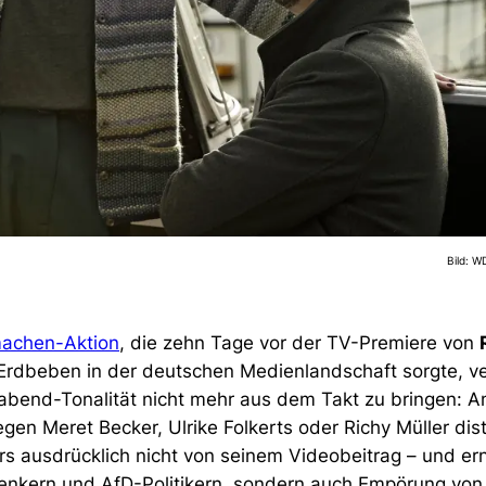
Bild: W
machen-Aktion
, die zehn Tage vor der TV-Premiere von
 Erdbeben in der deutschen Medienlandschaft sorgte, v
rabend-Tonalität nicht mehr aus dem Takt zu bringen: A
gen Meret Becker, Ulrike Folkerts oder Richy Müller dist
rs ausdrücklich nicht von seinem Videobeitrag – und er
enkern und AfD-Politikern, sondern auch Empörung von