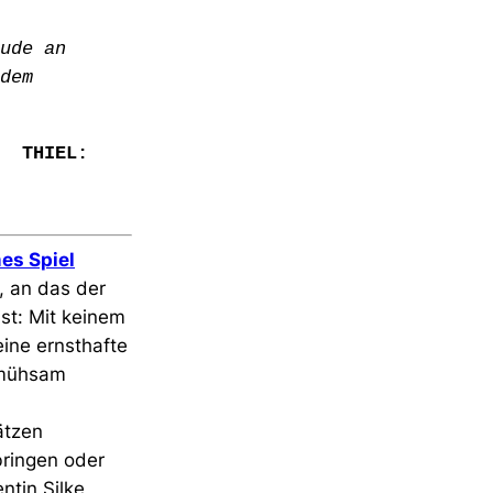
ude an
dem
THIEL:
mes Spiel
, an das der
st: Mit keinem
eine ernsthafte
t mühsam
ätzen
bringen oder
ntin Silke