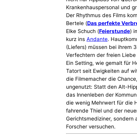
Krankenhauspersonal und gro
Der Rhythmus des Films komm
Bertele (
Das perfekte Verb
Elke Schuch (
Feierstunde
) 
kurz ins
Andante
. Hauptkomm
(Liefers) müssen bei ihrem 3
Verfechtern der freien Lieb
Ein Setting, wie gemalt für H
Tatort seit Ewigkeiten auf w
die Filmemacher die Chance,
ungenutzt: Statt den Alt-Hi
das Innenleben der Kommune 
die wenig Mehrwert für die 
fahrende Thiel und der neuer
Gerichtsmediziner, sondern 
Forscher versuchen.