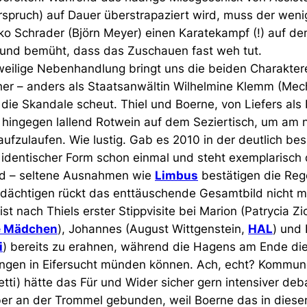
rspruch) auf Dauer überstrapaziert wird, muss der weni
rko Schrader (Björn Meyer) einen Karatekampf (!) auf de
s und bemüht, dass das Zuschauen fast weh tut.
eilige Nebenhandlung bringt uns die beiden Charakter
er – anders als Staatsanwältin Wilhelmine Klemm
 (
Mech
ie Skandale scheut. Thiel und Boerne, von Liefers als 
n hingegen lallend Rotwein auf dem Seziertisch, um am 
ufzulaufen. Wie lustig. Gab es 2010 in der deutlich be
 identischer Form schon einmal und steht exemplarisch 
rd – seltene Ausnahmen wie
Limbus
bestätigen die Reg
erdächtigen rückt das enttäuschende Gesamtbild nicht 
st nach Thiels erster Stippvisite bei Marion (Patrycia Z
ne Mädchen
), Johannes
(
August Wittgenstein,
HAL
) und
i
) bereits zu erahnen, während die Hagens am Ende di
ngen in Eifersucht münden können. Ach, echt? Kommun
tti) hätte das Für und Wider sicher gern intensiver debat
ber an der Trommel gebunden, weil Boerne das in dies