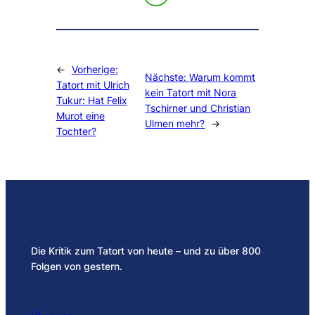
←
Vorherige:
Nächste:
Warum kommt
Tatort mit Ulrich
kein Tatort mit Nora
Tukur: Hat Felix
Tschirner und Christian
Murot eine
Ulmen mehr?
→
Tochter?
Die Kritik zum Tatort von heute – und zu über 800
Folgen von gestern.