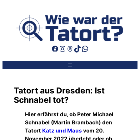
Zum
Inhalt
springen
Facebook
Instagram
Threads
TikTok
WhatsApp
Tatort aus Dresden: Ist
Schnabel tot?
Hier erfährst du, ob Peter Michael
Schnabel (Martin Brambach) den
Tatort
Katz und Maus
vom 20.
November 2022 überlebt oder ob