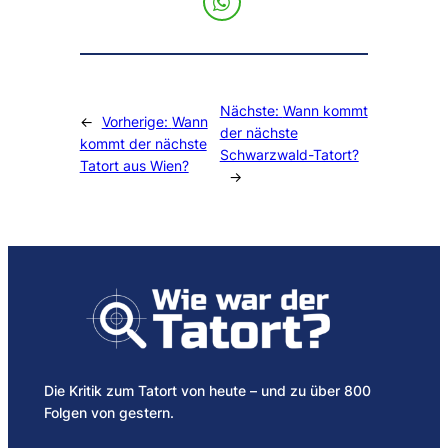
Nächste:
Wann kommt
←
Vorherige:
Wann
der nächste
kommt der nächste
Schwarzwald-Tatort?
Tatort aus Wien?
→
Die Kritik zum Tatort von heute – und zu über 800
Folgen von gestern.