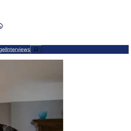
k
ram
ads
Tok
WhatsApp
Suchen
gel
Interviews