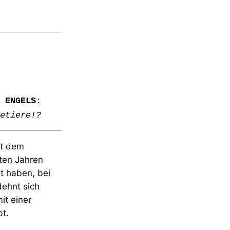
ENGELS:
etiere!?
it dem
zten Jahren
t haben, bei
dehnt sich
it einer
t.