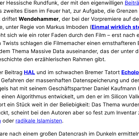
er Hessische Rundfunk, der mit den eigenwilligen
Beitr
 zweites Eisen im Feuer hat, zur Aufgabe, die Grenzen 
 driftet
Wendehammer
, der bei der Vorpremiere auf 
te, unter Regie von Markus Imboden (
Einmal wirklich s
eht sich wie ein roter Faden durch den Film – erst nach 
Twists schlagen die Filmemacher einen ernsthafteren 
it dem Thema
Massive Data
auseinander, das der unter d
schichte den erzählerischen Rahmen gibt.
er Beitrag
HAL
und im schwachen Bremer Tatort
Echolo
 Gefahren der massenhaften Datenspeicherung und der 
ngels hat mit seinem Geschäftspartner Daniel Kaufmann 
) einen Algorithmus entwickelt, um den er im Silicon Val
ort ein Stück weit in der Beliebigkeit: Das Thema wurde
ckt, scheint bei den Autoren aber so fest zum Inventar
n
oder
radikale Islamisten
.
are nach einem großen Datencrash im Dunkeln ermittel