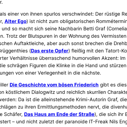
r.
 als einer von ihnen spurlos verschwindet: Der rüstige R
r,
Alter Ego
) ist nicht zum obligatorischen Rommétermi
und so macht sich seine Nachbarin Betti Graf (Corneli
en. Trotz der Blutspuren in der Wohnung des Vermissten
rischen Auftaktleiche, aber auch sonst brechen die Dre
rüggenthies (
Das erste Opfer
) fleißig mit den Tatort-
urter Verhältnisse überraschend humorvollen Akzent: Im
ie schrägen Figuren die Klinke in die Hand und stürzen
ungen von einer Verlegenheit in die nächste.
ller
Die Geschichte vom bösen Friederich
gibt es dies
 köstlichem Dialogwitz und reichlich skurrilen Charakter
erden: Da ist die alleinstehende Krimi-Autorin Graf, die
hlägen zu ihren Ermittlungsmethoden nervt, die divenh
e Schäfer,
Das Haus am Ende der Straße
), die sich ihr
istert – und nicht zuletzt der paranoide IT-Freak Nils En