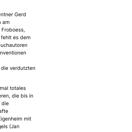
entner Gerd
n am
a Froboess,
 fehlt es dem
hbuchautoren
Konventionen
 die verdutzten
mal totales
en, die bis in
 die
afte
 Eigenheim mit
gels (Jan