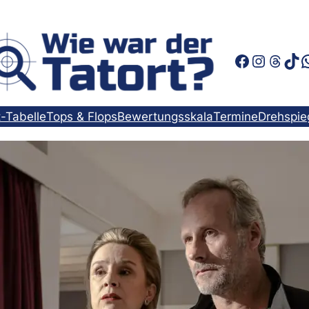
Faceboo
Instag
Thre
Tik
t-Tabelle
Tops & Flops
Bewertungsskala
Termine
Drehspie