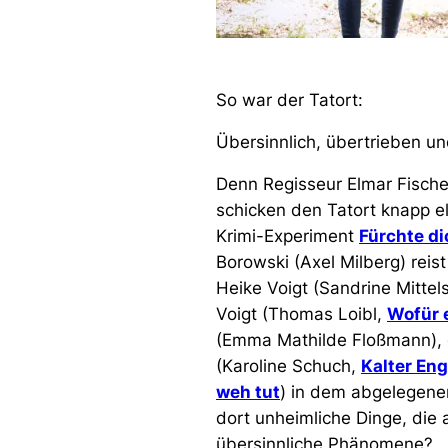
So war der Tatort:
Übersinnlich, übertrieben u
Denn Regisseur Elmar Fische
schicken den Tatort knapp e
Krimi-Experiment
Fürchte di
Borowski (Axel Milberg) rei
Heike Voigt (Sandrine Mittel
Voigt (Thomas Loibl,
Wofür e
(Emma Mathilde Floßmann), 
(Karoline Schuch,
Kalter Eng
weh tut
) in dem abgelegene
dort unheimliche Dinge, die
übersinnliche Phänomene?