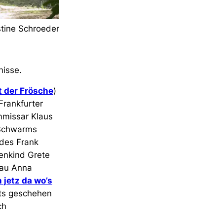
stine Schroeder
nisse.
t der Frösche
)
Frankfurter
mmissar Klaus
 Schwarms
ndes Frank
tenkind Grete
rau Anna
 jetz da wo’s
hts geschehen
ch