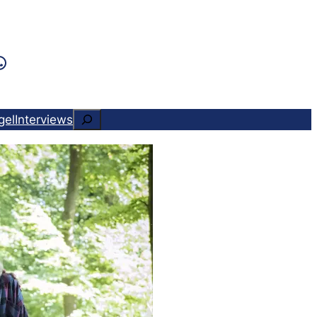
k
ram
ads
Tok
WhatsApp
Suchen
gel
Interviews