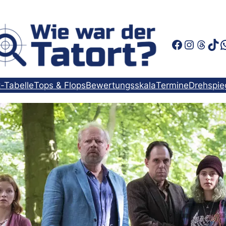
Faceboo
Instag
Thre
Tik
t-Tabelle
Tops & Flops
Bewertungsskala
Termine
Drehspie