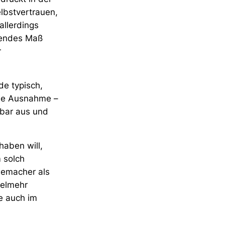
lbstvertrauen,
allerdings
ngendes Maß
r
de typisch,
 die Ausnahme –
hbar aus und
aben will,
 solch
memacher als
ielmehr
e auch im