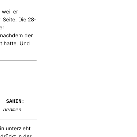
 weil er
 Seite: Die 28-
er
n, nachdem der
lt hatte. Und
SAHIN:
 nehmen.
in unterzieht
drückt in der