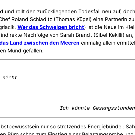
d und rollt den zurückliegenden Todesfall neu auf, doch
 Chef Roland Schladitz (Thomas Kügel) eine Partnerin zur
griacik,
Wer das Schweigen bricht
) ist die Neue im Kiel
e indirekte Nachfolge von Sarah Brandt (Sibel Kekilli) a
 das Land zwischen den Meeren
einmalig allein ermitte
 den Mund gefallen.
 nicht.
Ich könnte Gesangsstunden
elbstbewusstsein nur so strotzendes Energiebündel: Sah
uen Büro schon zum Einstieg einer Belastungsprobe und 