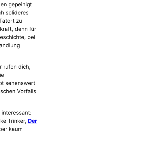
nen gepeinigt
h solideres
Tatort zu
kraft, denn für
eschichte, bei
Handlung
r rufen dich,
ie
pt sehenswert
schen Vorfalls
interessant:
ke Trinker,
Der
aber kaum