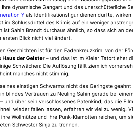
. Ihre dynamische Gangart und das unerschütterliche Se
neration Y
als Identifikationsfigur dienen dürfte, wirken 
t im Schlussdrittel des Krimis auf ein weniger anstre
 ist Sahin Brandt durchaus ähnlich, so dass sich an de
 ersten Blick nicht viel ändert.
en Geschichten ist für den Fadenkreuzkrimi von der För
 Haus der Geister
– und das ist im Kieler Tatort eher
inige Schwächen: Die Auflösung fällt ziemlich vorherse
cheint manches nicht stimmig.
eines einstigen Schwarms nicht das Geringste geahnt h
in blindes Vertrauen zu Neuling Sahin gerade bei einem
t – und über sein verschlossenes Patenkind, das die Fil
hnell wieder fallen lassen, erfahren wir viel zu wenig. V
ihre Wollmütze und ihre Punk-Klamotten reichen, um si
deten Schwester Sinja zu trennen.