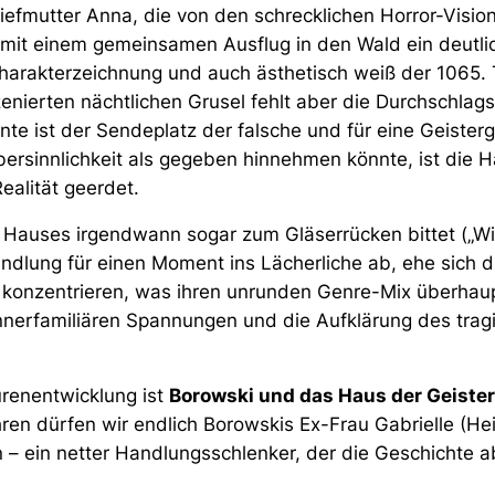
iefmutter Anna, die von den schrecklichen Horror-Visio
 mit einem gemeinsamen Ausflug in den Wald ein deutlic
harakterzeichnung und auch ästhetisch weiß der 1065. 
nierten nächtlichen Grusel fehlt aber die Durchschlags
e ist der Sendeplatz der falsche und für eine Geisterg
bersinnlichkeit als gegeben hinnehmen könnte, ist die 
Realität geerdet.
 Hauses irgendwann sogar zum Gläserrücken bittet (
„Wi
Handlung für einen Moment ins Lächerliche ab, ehe sich d
 konzentrieren, was ihren unrunden Genre-Mix überhau
nnerfamiliären Spannungen und die Aufklärung des tragi
urenentwicklung ist
Borowski und das Haus der Geister
ren dürfen wir endlich Borowskis Ex-Frau Gabrielle (Hei
n – ein netter Handlungsschlenker, der die Geschichte 