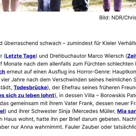
Bild: NDR/Chri
nd überraschend schwach – zumindest für Kieler Verhält
r (
Letzte Tage
) und Drehbuchautor Marco Wiersch (
Zei
lf Monate nach dem allenfalls zum Fürchten schlechten 
ch
erneut auf einen Ausflug ins Horror-Genre: Hauptko
st vier Jahre nach dem Verschwinden seines heimlichen
städt,
Todesbrücke
), der Ehefrau seines früheren Freu
s sich zu leben lohnt
), in dessen Villa – Borowskis Pa
das gemeinsam mit ihrem Vater Frank, dessen neuer F
el
) und ihrer Schwester Sinja (Mercedes Müller,
Mia san
n Haus wohnt, hatte ihn per Brief darum gebeten. Nac
 aber nur Anna wahrnimmt. Fauler Zauber oder tatsächli