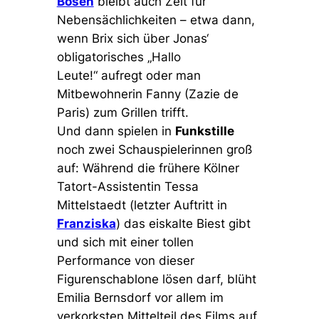
Bösen
bleibt auch Zeit für
Nebensächlichkeiten – etwa dann,
wenn Brix sich über Jonas‘
obligatorisches
„Hallo
Leute!“
aufregt oder man
Mitbewohnerin Fanny (Zazie de
Paris) zum Grillen trifft.
Und dann spielen in
Funkstille
noch zwei Schauspielerinnen groß
auf: Während die frühere Kölner
Tatort-Assistentin Tessa
Mittelstaedt (letzter Auftritt in
Franziska
) das eiskalte Biest gibt
und sich mit einer tollen
Performance von dieser
Figurenschablone lösen darf, blüht
Emilia Bernsdorf vor allem im
verkorksten Mittelteil des Films auf.