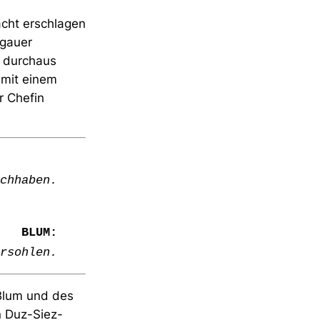
acht erschlagen
rgauer
h durchaus
 mit einem
r Chefin
chhaben.
BLUM:
rsohlen.
 Blum und des
n Duz-Siez-