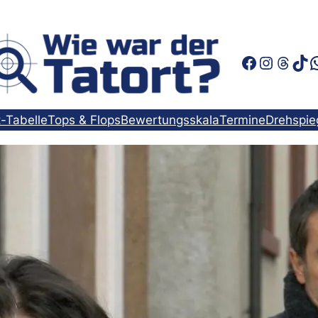
Faceboo
Instag
Thre
Tik
t-Tabelle
Tops & Flops
Bewertungsskala
Termine
Drehspie