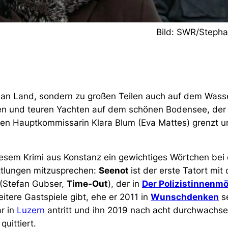
Bild: SWR/Stepha
ur an Land, sondern zu großen Teilen auch auf dem Wass
ten und teuren Yachten auf dem schönen Bodensee, der
den Hauptkommissarin Klara Blum (Eva Mattes) grenzt 
esem Krimi aus Konstanz ein gewichtiges Wörtchen bei
ttlungen mitzusprechen:
Seenot
ist der erste Tatort mi
 (Stefan Gubser,
Time-Out
), der in
Der Polizistinnenm
tere Gastspiele gibt, ehe er 2011 in
Wunschdenken
se
r in
Luzern
antritt und ihn 2019 nach acht durchwachse
quittiert.