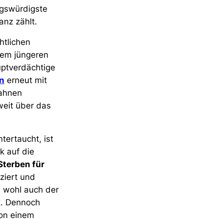
ngswürdigste
anz zählt.
htlichen
nem jüngeren
uptverdächtige
n
erneut mit
Fahnen
weit über das
ertaucht, ist
k auf die
Sterben für
ziert und
s wohl auch der
t. Dennoch
von einem