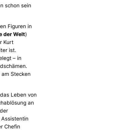
en schon sein
en Figuren in
 der Welt
)
r Kurt
ter ist.
legt – in
emdschämen.
k am Stecken
 das Leben von
chablösung an
 der
Assistentin
er Chefin