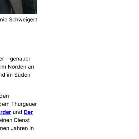
nie Schweigert
er – genauer
 im Norden an
und im Süden
 den
t dem Thurgauer
örder
und
Der
inen Dienst
nen Jahren in