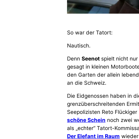
So war der Tatort:
Nautisch.
Denn
Seenot
spielt nicht n
gesagt in kleinen Motorboo
den Garten der allein leben
an die Schweiz.
Die Eidgenossen haben in di
grenzüberschreitenden Ermi
Seepolizisten Reto Flückiger
schöne Schein
noch zwei wei
als „echter“ Tatort-Kommissa
Der Elefant im Raum
wieder 