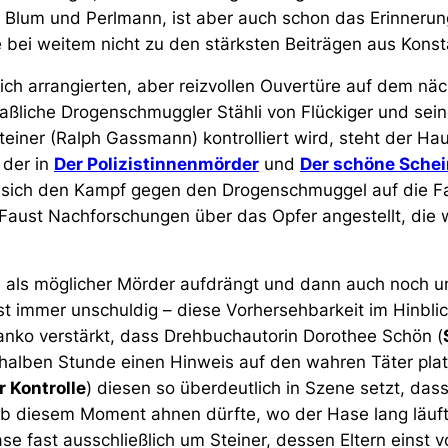
 Blum und Perlmann, ist aber auch schon das Erinneru
e bei weitem nicht zu den stärksten Beiträgen aus Konst
ch arrangierten, aber reizvollen Ouvertüre auf dem näc
ßliche Drogenschmuggler Stähli von Flückiger und sei
einer (Ralph Gassmann) kontrolliert wird, steht der Ha
 der in
Der Polizistinnenmörder
und
Der schöne Schei
at sich den Kampf gegen den Drogenschmuggel auf die 
Faust Nachforschungen über das Opfer angestellt, die 
 als möglicher Mörder aufdrängt und dann auch noch unt
st immer unschuldig – diese Vorhersehbarkeit im Hinblic
nko verstärkt, dass Drehbuchautorin Dorothee Schön (
 halben Stunde einen Hinweis auf den wahren Täter plat
r Kontrolle
) diesen so überdeutlich in Szene setzt, das
ab diesem Moment ahnen dürfte, wo der Hase lang läuf
ase fast ausschließlich um Steiner, dessen Eltern einst 