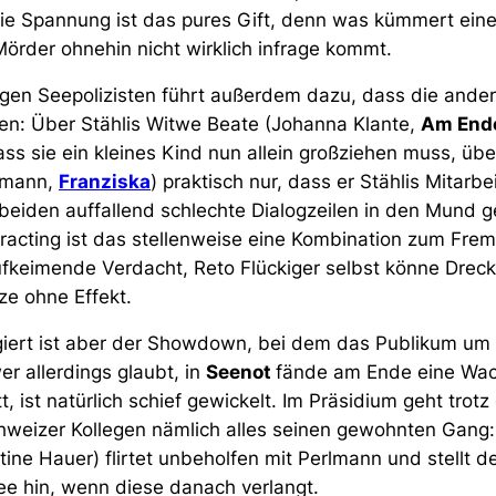
die Spannung ist das pures Gift, denn was kümmert ein
Mörder ohnehin nicht wirklich infrage kommt.
ngen Seepolizisten führt außerdem dazu, dass die ander
en: Über Stählis Witwe Beate (Johanna Klante,
Am Ende
ass sie ein kleines Kind nun allein großziehen muss, übe
emann,
Franziska
) praktisch nur, dass er Stählis Mitarbei
eiden auffallend schlechte Dialogzeilen in den Mund ge
racting ist das stellenweise eine Kombination zum Fr
ufkeimende Verdacht, Reto Flückiger selbst könne Drec
ze ohne Effekt.
iert ist aber der Showdown, bei dem das Publikum um
er allerdings glaubt, in
Seenot
fände am Ende eine Wa
t, ist natürlich schief gewickelt. Im Präsidium geht trotz
eizer Kollegen nämlich alles seinen gewohnten Gang: 
ine Hauer) flirtet unbeholfen mit Perlmann und stellt d
e hin, wenn diese danach verlangt.