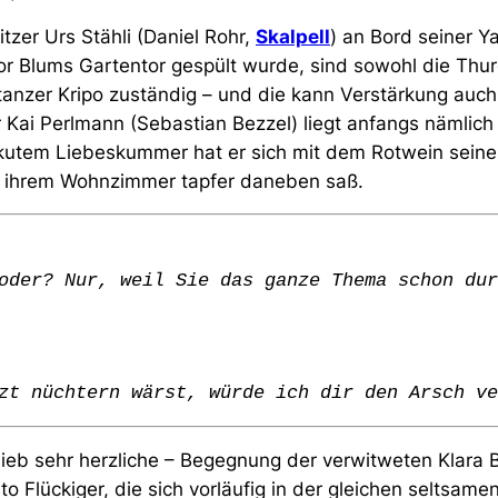
tzer Urs Stähli (Daniel Rohr,
Skalpell
) an Bord seiner Y
or Blums Gartentor gespült wurde, sind sowohl die Thu
stanzer Kripo zuständig – und die kann Verstärkung auc
ai Perlmann (Sebastian Bezzel) liegt anfangs nämlich
kutem Liebeskummer hat er sich mit dem Rotwein seine
n ihrem Wohnzimmer tapfer daneben saß.
oder? Nur, weil Sie das ganze Thema schon dur
zt nüchtern wärst, würde ich dir den Arsch ve
hieb sehr herzliche – Begegnung der verwitweten Klara
 Flückiger, die sich vorläufig in der gleichen seltsame