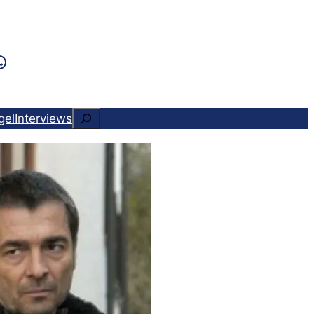
k
ram
ads
Tok
WhatsApp
Suchen
gel
Interviews